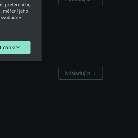
é, preferenční,
, měření jeho
e svobodně
t cookies
Následující