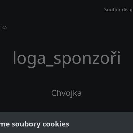
Soubor divad
jka
loga_sponzoři
Chvojka
me soubory cookies