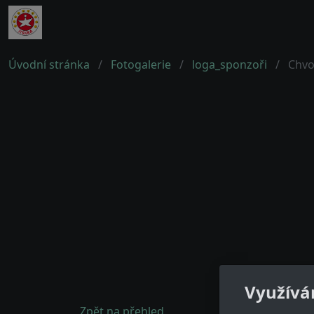
Úvodní stránka
Fotogalerie
loga_sponzoři
Chvo
Využívá
Zpět na přehled