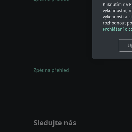
Kliknutím na P
výkonnostní, 
výkonnosti a c
rozhodnout pod
Prohlášení o c
U
Zpět na přehled
Sledujte nás