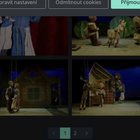
pravit nastavení
Odmítnout cookies
Přijmou
1
2