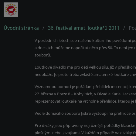
Úvodní stránka
36. festival amat. loutkářů 2011
Poz
V posledních letech se z našeho kulturního povědomí p
a dnes jich můžeme napočítat něco přes 50. To není jen
souborů.
Loutkové divadlo má pro děti velkou sílu. Již v předškol
nedokáže. Je proto třeba zvláště amatérské loutkáře chváli
Významnou pomocí je pořádání přehlídek inscenací, které
27. března v Praze 8 – Kobylisích, v Divadle Karla Hacke
reprezentovat loutkáře na vrcholné přehlídce, kterou je 
Vedle domácího souboru Jiskra vystoupí na přehlídce praž
Pro diváky jsou připraveny nejrůznější pohádky klasické 
plošnými nebo javajkami. V každém případě na diváky čeka