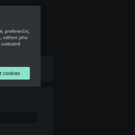
é, preferenční,
, měření jeho
e svobodně
t cookies