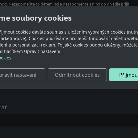
0 hod. Nezapomeňte to dětem říci a nezapomeňte s nimi do divadla přijít.
me soubory cookies
řijmout cookies dáváte souhlas s uložením vybraných cookies (nutn
marketingové). Cookies používáme pro lepší fungování našeho webu
ílení a personalizaci reklam. To jaké cookies budou uloženy, můžet
 tlačítkem Upravit nastavení.
ookies.
Nikdo zatím žádný komentář nepřidal. Buďte první!
pravit nastavení
Odmítnout cookies
Přijmou
tář