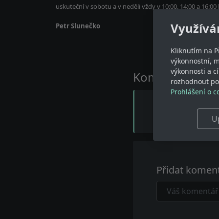
uskuteční v sobotu a v neděli vždy v 10:00, 14:00 a 16:0
Využívá
Petr Slunečko
Kliknutím na P
výkonnostní, 
výkonnosti a c
Komentáře
rozhodnout pod
Prohlášení o c
U
Přidat komen