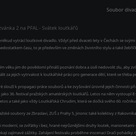
Soubor divad
vánka 2 na PFAL - Svátek loutkářů
oněkud vytrácí loutkové divadlo. Vždyť před dvaceti lety v Čechách se svý
 nedostatkem času, to je především ve změnách životního stylu a také žebří
ním věku jim do povědomí přináší poznání dobra a úsilí nedovolit zlu, aby zv
t za jejich vytrvalost k loutkářské práci pro generace dětí, které se třeba pr
 slouží k propagaci práce souborů a ke zvyšování úrovně jejich činnosti při 
ra jako 36. festival pražských amatérských loutkářů. Letos na něm vystoupí 8
letos a také jako vždy Loutkářská Chrudim, která se dočká svého 60. ročníku
ské soubory ze Zbraslavi, ZUŠ z Prahy 5, Jinonic také kolektivy z Rakovníka
i moderní, se zvířátky i bez, hrané nejrůznějšími druhy loutek, marionetami
jí zajímavé zážitky. Zahájení festivalu proběhne inscenací Dračí pohádky /pá