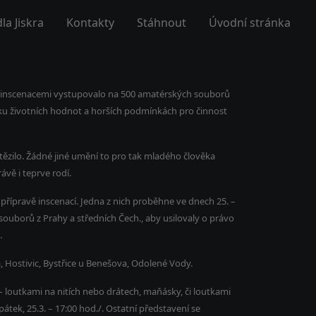
la Jiskra
Kontakty
Stáhnout
Úvodní stránka
mi inscenacemi vystupovalo na 500 amatérských souborů
čku životních hodnot a horších podmínkách pro činnost
ítězilo. Žádné jiné umění to pro tak mladého člověka
ávě i teprve rodí.
přípravě inscenací. Jedna z nich proběhne ve dnech 25. –
 souborů z Prahy a středních Čech., aby usilovaly o právo
.
, Hostivic, Bystřice u Benešova, Odolené Vody.
 – loutkami na nitích nebo drátech, maňásky, či loutkami
tek, 25.3. – 17:00 hod./. Ostatní představení se